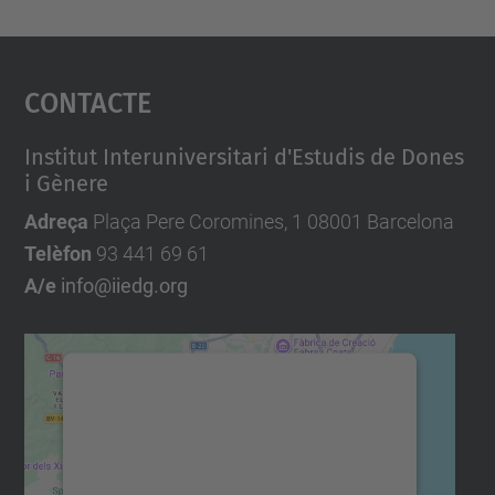
Contacte
Institut Interuniversitari d'Estudis de Dones
i Gènere
Adreça
Plaça Pere Coromines, 1 08001 Barcelona
Telèfon
93 441 69 61
A/e
info@iiedg.org
Necessitem el vostre
consentiment per carregar el
servei Google Maps!
Utilitzem un servei de tercers per