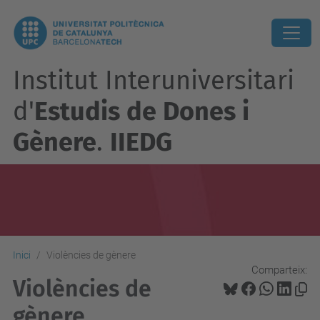
Institut Interuniversitari
d'
Estudis de Dones i
Gènere
.
IIEDG
Inici
Violències de gènere
Comparteix:
Violències de
gènere