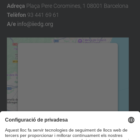
Adreça
Plaça Pere Coromines, 1 08001 Barcelona
Telèfon
93 441 69 61
A/e
info@iiedg.org
Necessitem el vostre
consentiment per carregar el
servei Google Maps!
Utilitzem un servei de tercers per
incrustar contingut del mapa que pugui
recollir dades sobre la vostra activitat.
Reviseu-ne els detalls i accepteu el servei
per veure el mapa.
Més Informació
Accepta