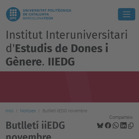
Institut Interuniversitari
d'
Estudis de Dones i
Gènere
.
IIEDG
Inici
Notícies
Butlletí iiEDG novembre
Comparteix:
Butlletí iiEDG
novembre