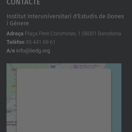
Contacte
Institut Interuniversitari d'Estudis de Dones
i Gènere
Adreça
Plaça Pere Coromines, 1 08001 Barcelona
Telèfon
93 441 69 61
A/e
info@iiedg.org
Necessitem el vostre
consentiment per carregar el
servei Google Maps!
Utilitzem un servei de tercers per
incrustar contingut del mapa que pugui
recollir dades sobre la vostra activitat.
Reviseu-ne els detalls i accepteu el servei
per veure el mapa.