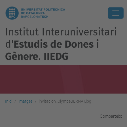
Institut Interuniversitari
d'
Estudis de Dones i
Gènere
.
IIEDG
Inici
imatges
invitacion_OlympeBERNAT.jpg
Comparteix: