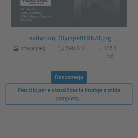
invitacion_OlympeBERNAT.jpg
image/jpeg
596x842
175.8
KB
Descarrega
Feu clic per a visualitzar la imatge a mida
completa…