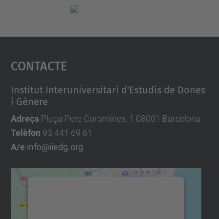
Contacte
Institut Interuniversitari d'Estudis de Dones
i Gènere
Adreça
Plaça Pere Coromines, 1 08001 Barcelona
Telèfon
93 441 69 61
A/e
info@iiedg.org
Necessitem el vostre
consentiment per carregar el
servei Google Maps!