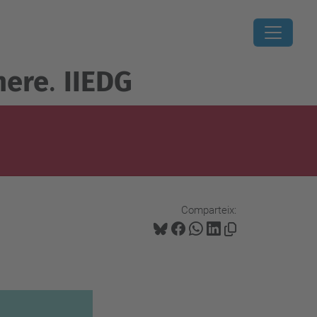
nere
.
IIEDG
Comparteix: