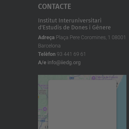
Contacte
Institut Interuniversitari
d'Estudis de Dones i Gènere
Adreça
Plaça Pere Coromines, 1 08001
Barcelona
Telèfon
93 441 69 61
A/e
info@iiedg.org
Necessitem el vostre
consentiment per
carregar el servei
Google Maps!
Utilitzem un servei de
tercers per incrustar