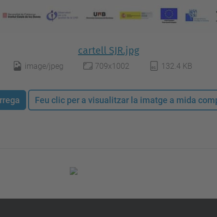
cartell SJR.jpg
image/jpeg
709x1002
132.4 KB
rrega
Feu clic per a visualitzar la imatge a mida co