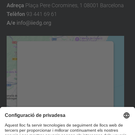
Adreça
Plaça Pere Coromines, 1 08001 Barcelona
Telèfon
93 441 69 61
A/e
info@iiedg.org
Necessitem el vostre
consentiment per carregar el
servei Google Maps!
Utilitzem un servei de tercers per
incrustar contingut del mapa que pugui
recollir dades sobre la vostra activitat.
Reviseu-ne els detalls i accepteu el servei
per veure el mapa.
Més Informació
Accepta