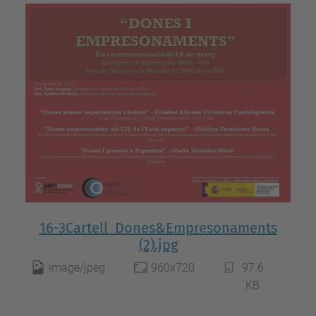
16-3Cartell_Dones&Empresonaments
(2).jpg
image/jpeg
960x720
97.6
KB