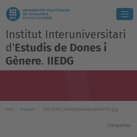
Institut Interuniversitari
d'
Estudis de Dones i
Gènere
.
IIEDG
Inici
imatges
163Cartell_DonesEmpresonaments2.jpg
Comparteix: