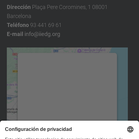
Dirección
Plaça Pere Coromines, 1 08001
Barcelona
Teléfono
93 441 69 61
E-mail
info@iiedg.org
Necesitamos su consentimiento
para cargar el servicio Google
Maps.
Utilizamos un servicio de terceros para
incrustar contenido de mapas que puede
recopilar datos sobre su actividad. Le
rogamos que revise los detalles y acepte
el servicio para ver este mapa.
Más información