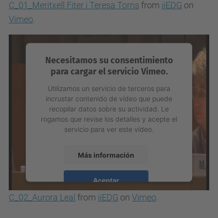
C_01_Meritxell Fiter i Teresa Torns
from
iiEDG
on
powered by
Usercentrics Consent
Management Platform
Vimeo
.
Necesitamos su consentimiento
para cargar el servicio Vimeo.
Utilizamos un servicio de terceros para
incrustar contenido de vídeo que puede
recopilar datos sobre su actividad. Le
rogamos que revise los detalles y acepte el
servicio para ver este vídeo.
Más información
Aceptar
C_02_Aurora Leal
from
iiEDG
on
Vimeo
.
powered by
Usercentrics Consent
Management Platform