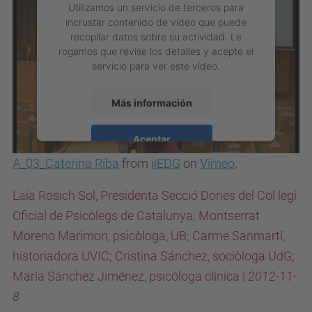
Utilizamos un servicio de terceros para
incrustar contenido de vídeo que puede
recopilar datos sobre su actividad. Le
rogamos que revise los detalles y acepte el
servicio para ver este vídeo.
Más información
Aceptar
A_03_Caterina Riba
from
iiEDG
on
Vimeo
.
powered by
Usercentrics Consent
Management Platform
Laia Rosich Sol, Presidenta Secció Dones del Col·legi
Oficial de Psicòlegs de Catalunya; Montserrat
Moreno Marimon, psicòloga, UB; Carme Sanmartí,
historiadora UVIC; Cristina Sánchez, sociòloga UdG;
María Sánchez Jiménez, psicòloga clínica |
2012-11-
8