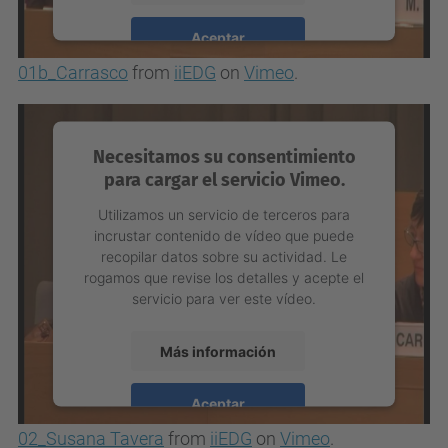
Aceptar
01b_Carrasco
from
iiEDG
on
Vimeo
.
powered by
Usercentrics Consent
Management Platform
Necesitamos su consentimiento
para cargar el servicio Vimeo.
Utilizamos un servicio de terceros para
incrustar contenido de vídeo que puede
recopilar datos sobre su actividad. Le
rogamos que revise los detalles y acepte el
servicio para ver este vídeo.
Más información
Aceptar
02_Susana Tavera
from
iiEDG
on
Vimeo
.
powered by
Usercentrics Consent