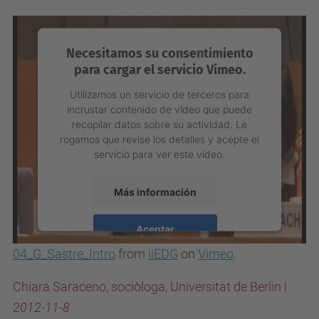
Management Platform
Necesitamos su consentimiento
para cargar el servicio Vimeo.
Utilizamos un servicio de terceros para
incrustar contenido de vídeo que puede
recopilar datos sobre su actividad. Le
rogamos que revise los detalles y acepte el
servicio para ver este vídeo.
Más información
Aceptar
04_G_Sastre_Intro
from
iiEDG
on
Vimeo
.
powered by
Usercentrics Consent
Management Platform
Chiara Saraceno, sociòloga, Universitat de Berlin |
2012-11-8