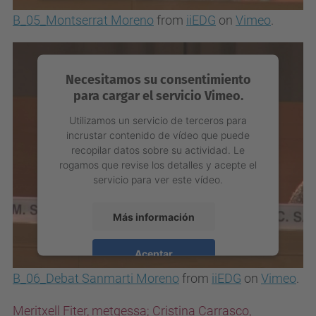
B_05_Montserrat Moreno
from
iiEDG
on
Vimeo
.
powered by
Usercentrics Consent
Management Platform
Necesitamos su consentimiento
para cargar el servicio Vimeo.
Utilizamos un servicio de terceros para
incrustar contenido de vídeo que puede
recopilar datos sobre su actividad. Le
rogamos que revise los detalles y acepte el
servicio para ver este vídeo.
Más información
Aceptar
B_06_Debat Sanmarti Moreno
from
iiEDG
on
Vimeo
.
powered by
Usercentrics Consent
Management Platform
Meritxell Fiter, metgessa; Cristina Carrasco,