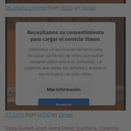
06_Marta Llorente
from
iiEDG
on
Vimeo
.
powered by
Usercentrics Consent
Management Platform
Necesitamos su consentimiento
para cargar el servicio Vimeo.
Utilizamos un servicio de terceros para
incrustar contenido de vídeo que puede
recopilar datos sobre su actividad. Le
rogamos que revise los detalles y acepte el
servicio para ver este vídeo.
Más información
Aceptar
07_Ortiz
from
iiEDG
on
Vimeo
.
powered by
Usercentrics Consent
Management Platform
Rosa Guitart Aced, Anna Pérez Quintana, Caterina