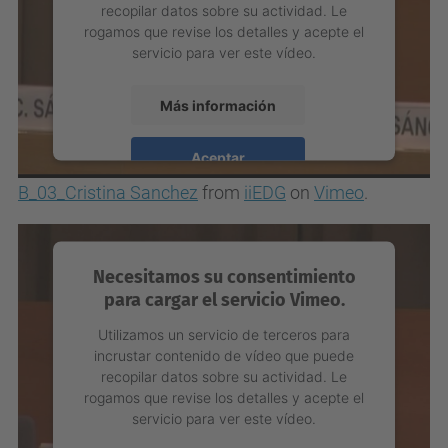
recopilar datos sobre su actividad. Le
rogamos que revise los detalles y acepte el
servicio para ver este vídeo.
Más información
Aceptar
B_03_Cristina Sanchez
from
iiEDG
on
Vimeo
.
powered by
Usercentrics Consent
Management Platform
Necesitamos su consentimiento
para cargar el servicio Vimeo.
Utilizamos un servicio de terceros para
incrustar contenido de vídeo que puede
recopilar datos sobre su actividad. Le
rogamos que revise los detalles y acepte el
servicio para ver este vídeo.