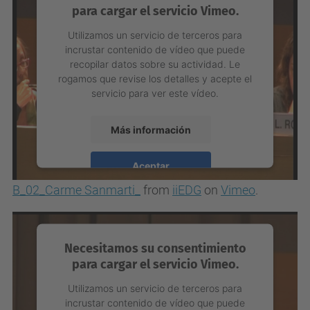
para cargar el servicio Vimeo.
Utilizamos un servicio de terceros para
incrustar contenido de vídeo que puede
recopilar datos sobre su actividad. Le
rogamos que revise los detalles y acepte el
servicio para ver este vídeo.
Más información
Aceptar
B_02_Carme Sanmarti_
from
iiEDG
on
Vimeo
.
powered by
Usercentrics Consent
Management Platform
Necesitamos su consentimiento
para cargar el servicio Vimeo.
Utilizamos un servicio de terceros para
incrustar contenido de vídeo que puede