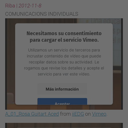
Riba |
2012-11-8
COMUNICACIONS INDIVIDUALS
Necesitamos su consentimiento
para cargar el servicio Vimeo.
Utilizamos un servicio de terceros para
incrustar contenido de vídeo que puede
recopilar datos sobre su actividad. Le
rogamos que revise los detalles y acepte el
servicio para ver este vídeo.
Más información
Aceptar
A_01_Rosa Guitart Aced
from
iiEDG
on
Vimeo
.
powered by
Usercentrics Consent
Management Platform