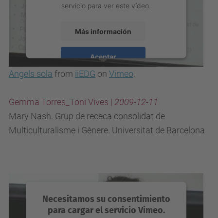
servicio para ver este vídeo.
Más información
Aceptar
Angels sola
from
iiEDG
on
Vimeo
.
powered by
Usercentrics Consent
Management Platform
Gemma Torres_Toni Vives |
2009-12-11
Mary Nash. Grup de receca consolidat de
Multiculturalisme i Gènere. Universitat de Barcelona
Necesitamos su consentimiento
para cargar el servicio Vimeo.