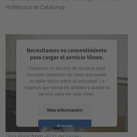
Politècnica de Catalunya
Necesitamos su consentimiento
para cargar el servicio Vimeo.
Utilizamos un servicio de terceros para
incrustar contenido de vídeo que puede
recopilar datos sobre su actividad. Le
rogamos que revise los detalles y acepte el
servicio para ver este vídeo.
Más información
Aceptar
Olga Pons
from
iiEDG
on
Vimeo
.
powered by
Usercentrics Consent