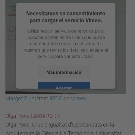
Necesitamos su consentimiento
para cargar el servicio Vimeo.
Utilizamos un servicio de terceros para
incrustar contenido de vídeo que puede
recopilar datos sobre su actividad. Le
rogamos que revise los detalles y acepte el
servicio para ver este vídeo.
Más información
Aceptar
Margot Pujal
from
iiEDG
on
Vimeo
.
powered by
Usercentrics Consent
Management Platform
Olga Pons |
2009-12-11
Olga Pons. Grup d'Igualtat d'Oportunitats en la
Arquitectura la Ciència i la Tecnologia. Universitat