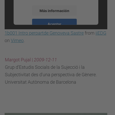
Más información
Aceptar
1b001 Intro perpartde Genoveva Sastre
from
iiEDG
powered by
Usercentrics Consent
Management Platform
on
Vimeo
.
Margot Pujal |
2009-12-11
Grup d'Estudis Socials de la Sujecció i la
Subjectivitat des d'una perspectiva de Gènere.
Universitat Autònoma de Barcelona