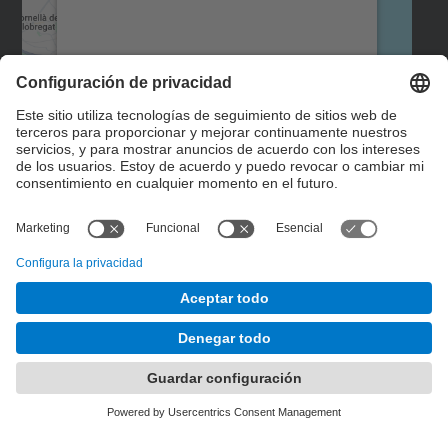
rogamos que revise los detalles y acepte
el servicio para ver este mapa.
Más información
Aceptar
Formulario de contacto
powered by
Usercentrics Consent
Management Platform
© UPC
Instituto Interuniversitario de Estudios de Mujeres y
Género. IIEDG.
Desarrollado con
Mapa del Sitio
Accesibilidad
Aviso legal
Configuración de privacidad