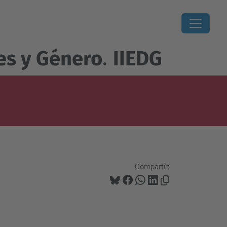
es y Género
.
IIEDG
Compartir: