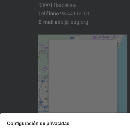
08001 Barcelona
Teléfono
93 441 69 61
E-mail
info@iiedg.org
Necesitamos su
consentimiento para
cargar el servicio
Google Maps.
Utilizamos un servicio de
terceros para incrustar
contenido de mapas que
puede recopilar datos sobre
su actividad. Le rogamos
que revise los detalles y
acepte el servicio para ver
este mapa.