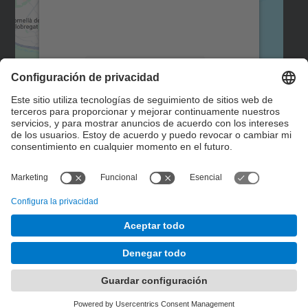
recopilar datos sobre su actividad. Le
rogamos que revise los detalles y acepte
el servicio para ver este mapa.
Más información
Aceptar
Formulario de contacto
powered by
Usercentrics Consent
Management Platform
© UPC
Instituto Interuniversitario de Estudios de Mujeres y
Género. IIEDG.
Desarrollado con
Mapa del Sitio
Accesibilidad
Aviso legal
Configuración de privacidad