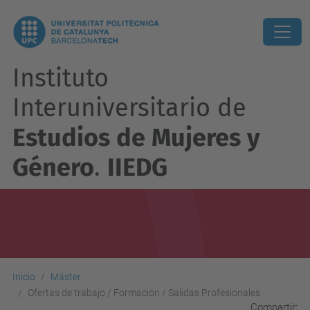
Instituto
Interuniversitario de
Estudios de Mujeres y
Género
.
IIEDG
Inicio
Máster
Ofertas de trabajo / Formación / Salidas Profesionales
Compartir: