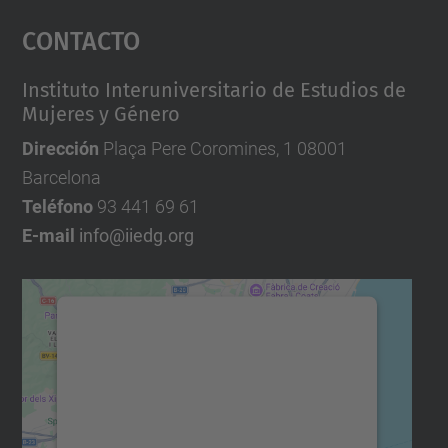
Contacto
Instituto Interuniversitario de Estudios de
Mujeres y Género
Dirección
Plaça Pere Coromines, 1 08001
Barcelona
Teléfono
93 441 69 61
E-mail
info@iiedg.org
Necesitamos su consentimiento
para cargar el servicio Google
Maps.
Utilizamos un servicio de terceros para
incrustar contenido de mapas que puede