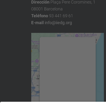
Dirección
Plaça Pere Coromines, 1
08001 Barcelona
Teléfono
93 441 69 61
E-mail
info@iiedg.org
Necesitamos su
consentimiento para
cargar el servicio
Google Maps.
Utilizamos un servicio de
terceros para incrustar
contenido de mapas que
puede recopilar datos sobre
su actividad. Le rogamos
que revise los detalles y
acepte el servicio para ver
este mapa.