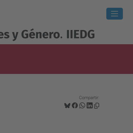
es y Género
.
IIEDG
Compartir: