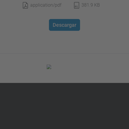
application/pdf
381.9 KB
Descargar